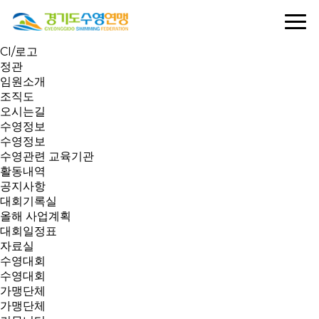
연맹소개
인사말
역대회장
CI/로고
정관
임원소개
조직도
오시는길
수영정보
수영정보
수영관련 교육기관
활동내역
공지사항
대회기록실
올해 사업계획
대회일정표
자료실
수영대회
수영대회
가맹단체
가맹단체