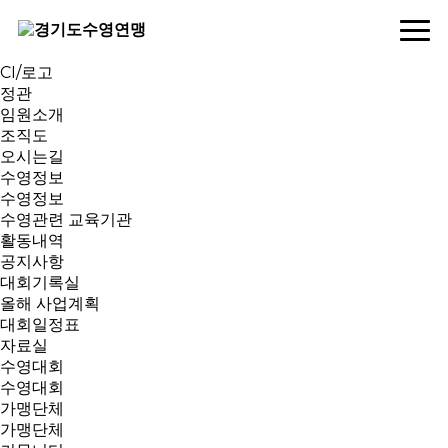
연맹소개
인사말
역대회장
CI/로고
정관
임원소개
조직도
오시는길
수영정보
수영정보
수영관련 교육기관
활동내역
공지사항
대회기록실
올해 사업계획
대회일정표
자료실
수영대회
수영대회
가맹단체
가맹단체