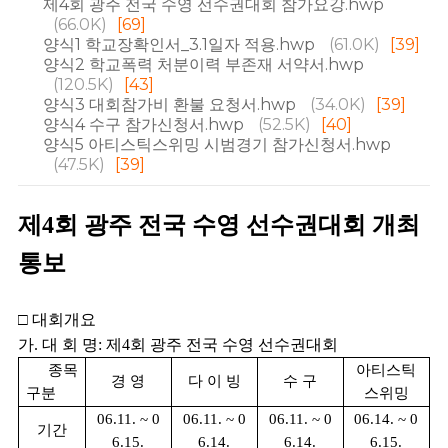
제4회 광주 전국 수영 선수권대회 참가요강.hwp
(66.0K)
[69]
양식1 학교장확인서_3.1일자 적용.hwp
(61.0K)
[39]
양식2 학교폭력 처분이력 부존재 서약서.hwp
(120.5K)
[43]
양식3 대회참가비 환불 요청서.hwp
(34.0K)
[39]
양식4 수구 참가신청서.hwp
(52.5K)
[40]
양식5 아티스틱스위밍 시범경기 참가신청서.hwp
(47.5K)
[39]
제4회 광주 전국 수영 선수권대회 개최
통보
□
대회개요
가
.
대 회 명
:
제
4
회 광주 전국 수영 선수권대회
종목
아티스틱
경 영
다 이 빙
수 구
구분
스위밍
06.11. ~ 0
06.11. ~ 0
06.11. ~ 0
06.14. ~ 0
기간
6.15.
6.14.
6.14.
6.15.