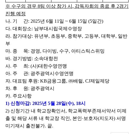
※
수구의 경우
8
팀 이상 참가 시
,
감독자회의 종료 후
2
경기
진행 예정
나
.
기 간
: 2025
년
6
월
11
일
~ 6
월
15
일
(5
일간
)
다
.
대회장소
:
남부대시립국제수영장
라
.
참가대상
:
유년부
,
초등부
,
중학부
,
고등부
,
대학부
,
일반
부
마
.
종 목
:
경영
,
다이빙
,
수구
,
아티스틱스위밍
바
.
경기방법
:
소속대항전
사
.
주 최
: (
사
)
대한수영연맹
아
.
주 관
:
광주광역시수영연맹
자
.
대표팀 후원
: KB
금융그룹
,
㈜
배럴
, CJ
제일제당
차
.
후 원
:
광주광역시
카
.
주요사항
1)
신청마감
: 2025
년
5
월
28
일
(
수
), 18
시
2)
신청기간 내 학교장확인서
,
학교폭력부존재서약서 미제
출 및 해당 서류 내
학교장 직인
,
본인
·
보호자
(
지도자
)
서명
미기재시 출전불가
.
끝
.