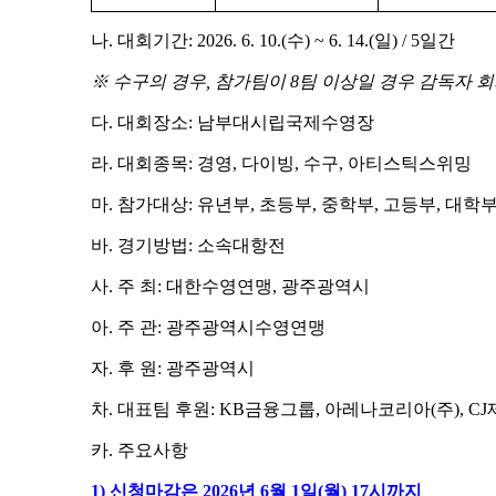
나
.
대회기간
: 2026. 6. 10.(
수
) ~ 6. 14.(
일
) / 5
일간
※
수구의 경우
,
참가팀이
8
팀 이상일 경우 감독자 회
다
.
대회장소
:
남부대시립국제수영장
라
.
대회종목
:
경영
,
다이빙
,
수구
,
아티스틱스위밍
마
.
참가대상
:
유년부
,
초등부
,
중학부
,
고등부
,
대학
바
.
경기방법
:
소속대항전
사
.
주 최
:
대한수영연맹
,
광주광역시
아
.
주 관
:
광주광역시수영연맹
자
.
후 원
:
광주광역시
차
.
대표팀 후원
: KB
금융그룹
,
아레나코리아
(
주
), CJ
카
.
주요사항
1)
신청마감은
2026
년
6
월
1
일
(
월
) 17
시까지