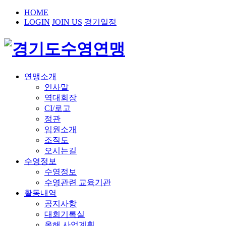
HOME
LOGIN
JOIN US
경기일정
연맹소개
인사말
역대회장
CI/로고
정관
임원소개
조직도
오시는길
수영정보
수영정보
수영관련 교육기관
활동내역
공지사항
대회기록실
올해 사업계획