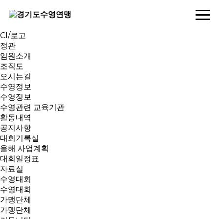
연맹소개
인사말
역대회장
CI/로고
정관
임원소개
조직도
오시는길
수영정보
수영정보
수영관련 교육기관
활동내역
공지사항
대회기록실
올해 사업계획
대회일정표
자료실
수영대회
수영대회
가맹단체
가맹단체