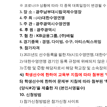
※
코로나
상황에 따라 각 종목 대회일정이 변경될 수
19
장 소
광주남부대시립국제수영장
3.
:
주 최
사
대한수영연맹
4.
: (
)
주 관
광주광역시수영연맹
5.
:
6.
후 원
:
광주광역시
7.
협 찬
: KB
금융그룹
, (
주
)
배럴
경기종목
경영
다이빙
수구
아티스틱스위밍
8.
:
,
,
,
9.
참가자격
년도 선수등록을 필한 자
시도수영연맹
1)
2021
(
, 대한
대한수영연맹 경기인
2)
등록 규정에 위배되지 않은 
①
항 및
②
항 해당자로서 해당 학교장 및 소속장의
3)
4)
학생선수에 한하여 교육부 지침에 따라 첨부된
‘
5)
학생선수에 한하여 문제부 지침에 따라 첨부된
‘
(
양식
#2)’
을 제출한 자
(
본인서명필수
)
10.
신청방법
참가신청방법은 참가신청 사이트
1)