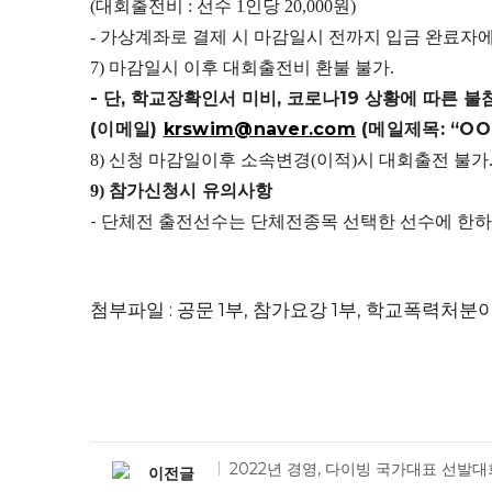
대회출전비
선수
인당
원
(
:
1
20,000
)
가상계좌로 결제 시 마감일시 전까지 입금 완료자에
-
마감일시 이후 대회출전비 환불 불가
7)
.
-
단
,
학교장확인서 미비
,
코로나
19
상황에 따른 불
(
이메일
)
krswim@naver.com
(
메일제목
: “O
신청 마감일이후 소속변경
이적
시 대회출전 불가
8)
(
)
참가신청시 유의사항
9)
-
단체전 출전선수는 단체전종목 선택한 선수에 한하
첨부파일 : 공문 1부, 참가요강 1부, 학교폭력처분
2022년 경영, 다이빙 국가대표 선발대
이전글