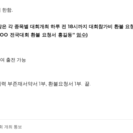
 한함
.
참은 각 종목별 대회개최 하루 전
18
시까지 대회참가비 환불 요
OOO
전국대회 환불 요청서 홍길동
”
엄수
)
.
여 출전 가능
이력 부존재서약서 1부, 환불요청서 1부. 끝.
회 개최 통보