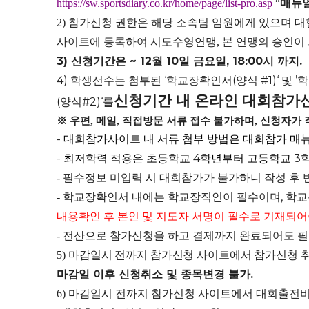
매뉴
https://sw.sportsdiary.co.kr/home/page/list-pro.asp
“
참가신청 권한은 해당 소속팀 임원에게 있으며 
2)
사이트에 등록하여 시도수영연맹
본 연맹의 승인이
,
3)
신청기간은
~ 12
월
10
일 금요일
, 18:00
시 까지
.
4)
학생선수는 첨부된
‘
학교장확인서
(
양식
#1)‘
및
’
학
신청기간 내 온라인 대회참가신
(
양식
#2)‘
를
※
우편
메일
직접방문 서류 접수 불가하며
신청자가 
,
,
,
-
대회참가사이트 내 서류 첨부 방법은 대회참가 매
-
최저학력 적용은 초등학교
4
학년부터 고등학교
3
필수정보 미입력 시 대회참가가 불가하니 작성 후
-
학교장확인서 내에는 학교장직인이 필수이며
,
학교
-
내용확인 후 본인 및 지도자 서명이 필수로 기재되어
전산으로 참가신청을 하고 결제까지 완료되어도 필
-
마감일시 전까지 참가신청 사이트에서 참가신청 
5)
마감
일 이후 신청취소 및 종목변경 불가
.
마감일시 전까지 참가신청 사이트에서 대회출전비 
6)