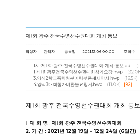
제1회 광주 전국수영선수권대회 개최 통보
작성자
관리자
등록일
2021.12.06 00:00
조회수
131-제1회-광주-전국수영선수권대회-개최-통보.pdf
(
1.제1회광주전국수영선수권대회참가요강.hwp
(32.0
3.양식2학교폭력처분이력부존재서약서.hwp
(16.5K)
4.양식3대회참가비환불요청서.hwp
(11.0K)
[92]
제1회 광주 전국수영선수권대회 개최 통
1.
대 회 명
:
제
1
회 광주 전국수영선수권대회
2.
기 간
: 2021
년
12
월
19
일
- 12
월
24
일
(6
일간
)