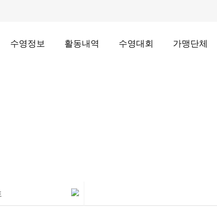
수영정보
활동내역
수영대회
가맹단체
대회일정표
표