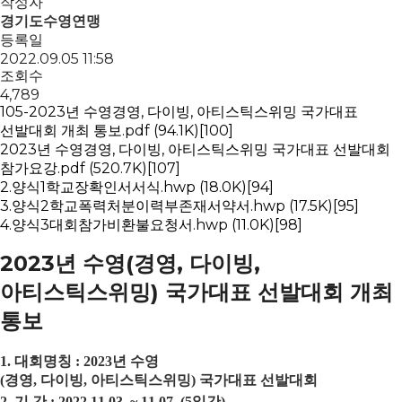
작성자
경기도수영연맹
등록일
2022.09.05 11:58
조회수
4,789
105-2023년 수영경영, 다이빙, 아티스틱스위밍 국가대표
선발대회 개최 통보.pdf
(94.1K)
[100]
2023년 수영경영, 다이빙, 아티스틱스위밍 국가대표 선발대회
참가요강.pdf
(520.7K)
[107]
2.양식1학교장확인서서식.hwp
(18.0K)
[94]
3.양식2학교폭력처분이력부존재서약서.hwp
(17.5K)
[95]
4.양식3대회참가비환불요청서.hwp
(11.0K)
[98]
2023년 수영(경영, 다이빙,
아티스틱스위밍) 국가대표 선발대회 개최
통보
1.
대회명칭
: 2023
년 수영
(
경영
,
다이빙
,
아티스틱스위밍
)
국가대표 선발대회
2.
기 간
: 2022.11.03. ~ 11.07. (5
일간
)