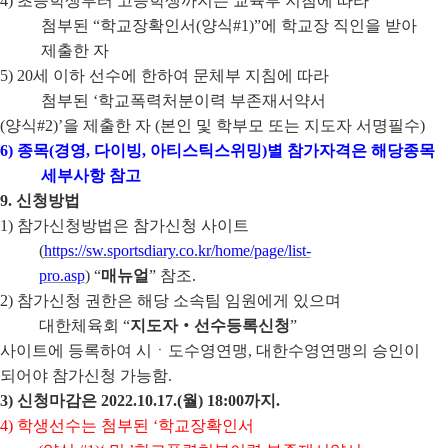
4)
초등학생부터 고등학생까지는 교육부 지침에 따라
첨부된
“
학교장확인서
(
양식
#1)”
에 학교장 직인을 받아
제출한 자
5) 20
세 이하 선수에 한하여 문체부 지침에 따라
첨부된
‘
학교폭력처분이력 부존재서약서
(
양식
#2)’
을 제출한 자
(
본인 및 학부모 또는 지도자 서명필수
)
6)
종목
(
경영
,
다이빙
,
아티스틱스위밍
)
별 참가자격은 해당종목
세부사항 참고
9.
신청방법
1)
참가신청방법은 참가신청 사이트
(
https://sw.sportsdiary.co.kr/home/page/list-
pro.asp
)
“
매뉴얼
”
참조
.
2)
참가신청 권한은 해당 소속팀 임원에게 있으며
대한체육회
“
지도자
‧
선수등록신청
”
사이트에 등록하여 시
ㆍ
도수영연맹
, 대한수영
연맹의 승인이
되어야 참가신청 가능함
.
3)
신청마감은
2022.10.17.(
월
) 18:00
까지
.
4)
학생선수는 첨부된
‘
학교장확인서