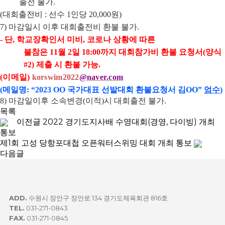
출전 불가
.
(
대회출전비
:
선수
1
인당
20,000
원
)
7)
마감일시 이후 대회출전비 환불 불가
.
-
단
,
학교장확인서 미비
,
코로나 상황에 따른
불참은
11
월
2
일
18:00
까지 대회참가비 환불 요청서
(
양식
#2)
제출 시 환불 가능
.
(
이메일
)
korswim2022
@naver.com
(
메일명
: “2023 OO
국가대표 선발대회 환불요청서 김
OO”
엄수
)
8)
마감일이후 소속변경
(
이적
)
시 대회출전 불가
.
목록
이전글
2022 경기도지사배 수영대회(경영, 다이빙) 개최
통보
제1회 고성 당항포대첩 오픈워터스위밍 대회 개최 통보
다음글
ADD.
수원시 장안구 장안로 134 경기도체육회관 816호
TEL.
031-271-0843
FAX.
031-271-0845