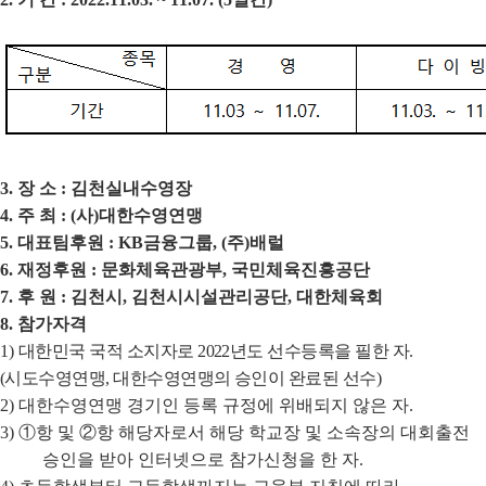
3.
장 소
:
김천실내수영장
4.
주 최
: (
사
)
대한수영연맹
5.
대표팀후원
: KB
금융그룹
, (
주
)
배럴
6.
재정후원
:
문화체육관광부
,
국민체육진흥공단
7.
후 원
:
김천시
,
김천시시설관리공단
,
대한체육회
8.
참가자격
1)
대한민국 국적 소지자로
2022
년도 선수등록을 필한 자
.
(
시도수영연맹
, 대한수영
연맹의 승인이 완료된 선수
)
2)
대한수영연맹 경기인 등록 규정에 위배되지 않은 자
.
3)
①
항 및
②
항 해당자로서 해당 학교장 및 소속장의 대회출전
승인을 받아 인터넷으로 참가신청을 한 자
.