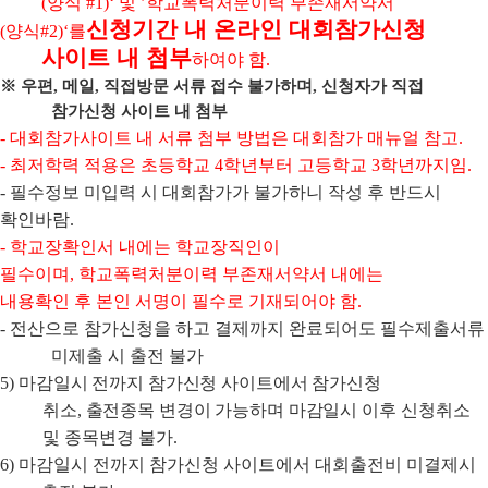
(
양식
#1)‘
및
’
학교폭력처분이력 부존재서약서
신청기간 내 온라인 대회참가신청
(
양식
#2)‘
를
사이트 내 첨부
하여야 함
.
※
우편
,
메일
,
직접방문 서류 접수 불가하며
,
신청자가 직접
참가신청 사이트 내 첨부
-
대회참가사이트 내 서류 첨부 방법은 대회참가 매뉴얼 참고
.
-
최저학력 적용은 초등학교
4
학년부터 고등학교
3
학년까지임
.
-
필수정보 미입력 시 대회참가가 불가하니 작성 후 반드시
확인바람
.
-
학교장확인서 내에는 학교장직인이
필수이며
,
학교폭력처분이력 부존재서약서 내에는
내용확인 후 본인 서명이 필수로 기재되어야 함
.
-
전산으로 참가신청을 하고 결제까지 완료되어도 필수제출서류
미제출 시 출전 불가
5)
마감일시 전까지 참가신청 사이트에서 참가신청
취소
,
출전종목 변경이 가능하며 마감
일시 이후 신청취소
및 종목변경 불가
.
6)
마감일시 전까지 참가신청 사이트에서 대회출전비 미결제시