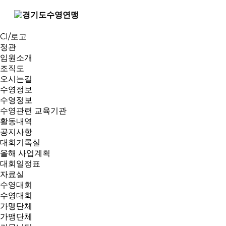
연맹소개
인사말
역대회장
CI/로고
정관
임원소개
조직도
오시는길
수영정보
수영정보
수영관련 교육기관
활동내역
공지사항
대회기록실
올해 사업계획
대회일정표
자료실
수영대회
수영대회
가맹단체
가맹단체