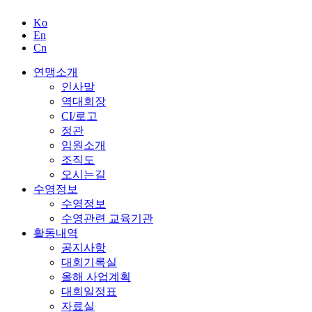
경기도수영연맹
경기도수영연맹
Ko
En
Cn
연맹소개
인사말
역대회장
CI/로고
정관
임원소개
조직도
오시는길
수영정보
수영정보
수영관련 교육기관
활동내역
공지사항
대회기록실
올해 사업계획
대회일정표
자료실