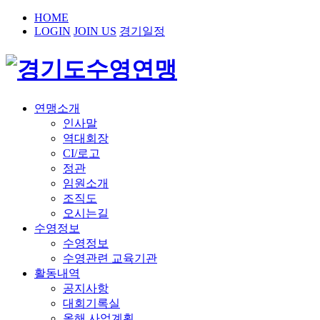
HOME
LOGIN
JOIN US
경기일정
연맹소개
인사말
역대회장
CI/로고
정관
임원소개
조직도
오시는길
수영정보
수영정보
수영관련 교육기관
활동내역
공지사항
대회기록실
올해 사업계획