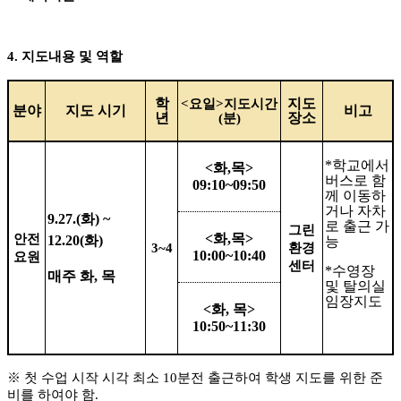
4.
지도내용 및 역할
학
지도
<
요일
>
지도시간
분야
지도 시기
비고
년
장소
(
분
)
*
학교에서
<
화
,
목
>
버스로 함
09:10~09:50
께 이동하
거나 자차
9.27.(
화
) ~
로 출근 가
그린
<
화
,
목
>
안전
12.20(
화
)
능
3~4
환경
10:00~10:40
요원
센터
*
수영장
매주 화
,
목
및 탈의실
임장지도
<
화
,
목
>
10:50~11:30
※
첫 수업 시작 시각 최소
10
분전 출근하여 학생 지도를 위한 준
비를 하여야 함
.