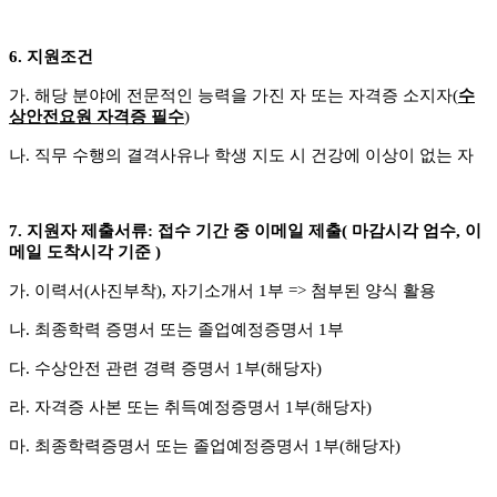
6.
지원조건
가
.
해당 분야에 전문적인 능력을 가진 자 또는 자격증 소지자
(
수
상안전요원 자격증 필수
)
나
.
직무 수행의 결격사유나 학생 지도 시 건강에 이상이 없는 자
7.
지원자 제출서류
:
접수 기간 중 이메일 제출
(
마감시각 엄수
,
이
메일 도착시각 기준
)
가
.
이력서
(
사진부착
),
자기소개서
1
부
=>
첨부된 양식 활용
나
.
최종학력 증명서 또는 졸업예정증명서
1
부
다
.
수상안전 관련 경력 증명서
1
부
(
해당자
)
라
.
자격증 사본 또는 취득예정증명서
1
부
(
해당자
)
마
.
최종학력증명서 또는 졸업예정증명서
1
부
(
해당자
)