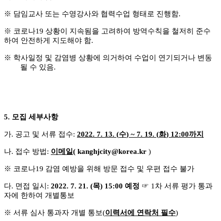
※
담임교사 또는 수영강사와 협력수업 형태로 진행함
.
※
코로나
19
상황이 지속됨을 고려하여 방역수칙을 철저히 준수
하여 안전하게 지도해야 함
.
※
학사일정 및 감염병 상황에 의거하여 수업이 연기되거나 변동
될 수 있음
.
5.
모집 세부사항
가
.
공고 및 서류 접수
:
2022. 7. 13. (
수
) ~ 7. 19. (
화
) 12:00
까지
나
.
접수 방법
:
이메일
( kanghjcity@korea.kr
)
※
코로나
19
감염 예방을 위해 방문 접수 및 우편 접수 불가
다
.
면접 일시
:
2022. 7. 21. (
목
) 15:00
예정
☞
1
차 서류 평가 통과
자에 한하여 개별통보
※
서류 심사 통과자 개별 통보
(
이력서에 연락처 필수
)