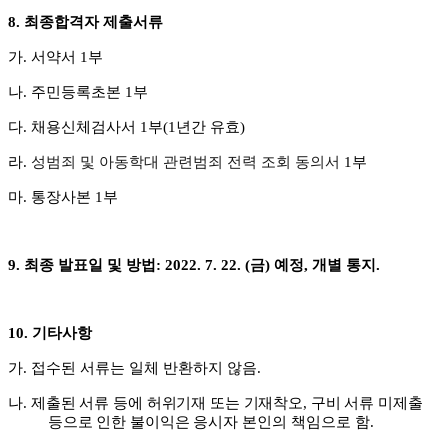
8.
최종합격자 제출서류
가
.
서약서
1
부
나
.
주민등록초본
1
부
다
.
채용신체검사서
1
부
(1
년간 유효
)
라
.
성범죄 및 아동학대 관련범죄 전력 조회 동의서
1
부
마
.
통장사본
1
부
9.
최종 발표일 및 방법
:
2022. 7. 22. (
금
)
예정
,
개별 통지
.
10.
기타사항
가
.
접수된 서류는 일체 반환하지 않음
.
나
.
제출된 서류 등에 허위기재 또는 기재착오
,
구비 서류 미제출
등으로 인한 불이익은 응시자
본인의 책임으로 함
.