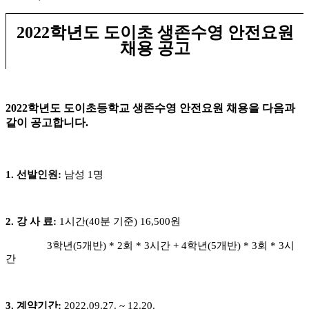
2022
학년도 도이초 생존수영 안전요원
채용 공고
2022
학년도 도이초등학교 생존수영 안전요원 채용을 다음과
같이 공고합니다
.
1.
선발인원
:
남성
1
명
2.
강 사 료
:
1
시간
(40
분 기준
) 16,500
원
3학년(5개반) * 2회 * 3시간 +
4학년(5개반) * 3회 * 3시
간
3.
계약기간
:
2022.09.27. ~ 12.20.