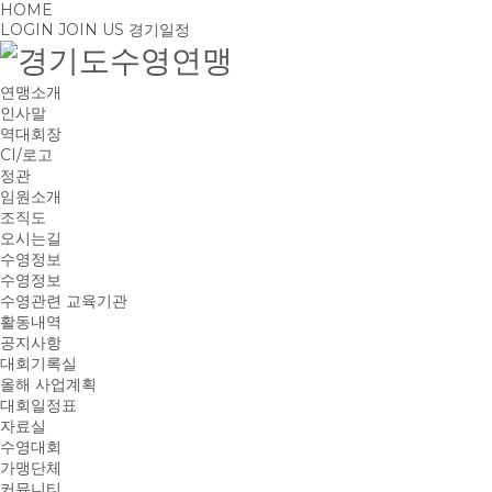
HOME
LOGIN
JOIN US
경기일정
연맹소개
인사말
역대회장
CI/로고
정관
임원소개
조직도
오시는길
수영정보
수영정보
수영관련 교육기관
활동내역
공지사항
대회기록실
올해 사업계획
대회일정표
자료실
수영대회
가맹단체
커뮤니티