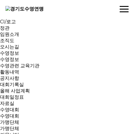
연맹소개
인사말
역대회장
CI/로고
정관
임원소개
조직도
오시는길
수영정보
수영정보
수영관련 교육기관
활동내역
공지사항
대회기록실
올해 사업계획
대회일정표
자료실
수영대회
수영대회
가맹단체
가맹단체