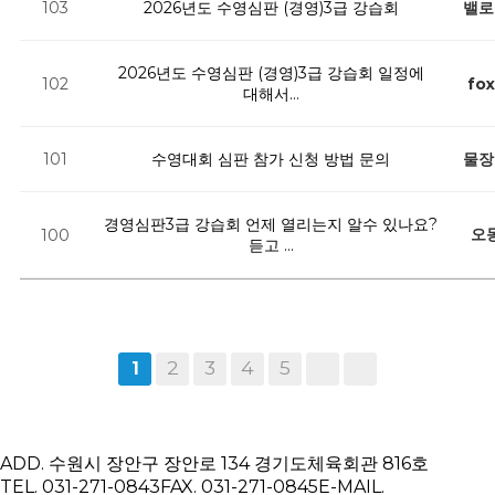
2026년도 수영심판 (경영)3급 강습회
밸로
103
2026년도 수영심판 (경영)3급 강습회 일정에
102
fo
대해서…
수영대회 심판 참가 신청 방법 문의
물장
101
경영심판3급 강습회 언제 열리는지 알수 있나요?
오
100
듣고 …
2
3
4
5
1
ADD.
수원시 장안구 장안로 134 경기도체육회관 816호
TEL.
031-271-0843
FAX.
031-271-0845
E-MAIL.