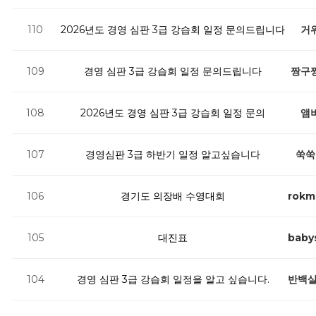
2026년도 경영 심판 3급 강습회 일정 문의드립니다
거
110
경영 심판 3급 강습회 일정 문의드립니다
짱구
109
2026년도 경영 심판 3급 강습회 일정 문의
앰
108
경영심판 3급 하반기 일정 알고싶습니다
쑥쑥
107
경기도 의장배 수영대회
106
rokm
대진표
105
baby
경영 심판 3급 강습회 일정을 알고 싶습니다.
반백
104