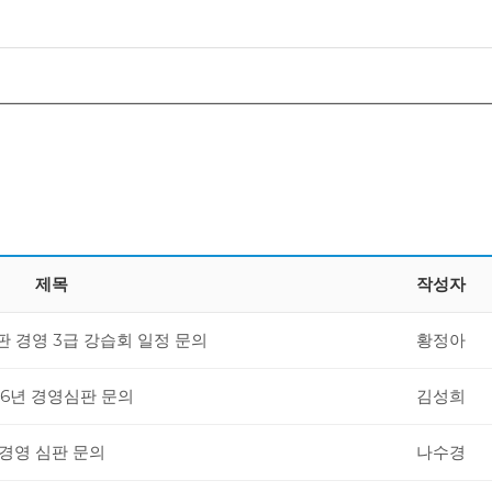
제목
작성자
심판 경영 3급 강습회 일정 문의
황정아
26년 경영심판 문의
김성희
경영 심판 문의
나수경