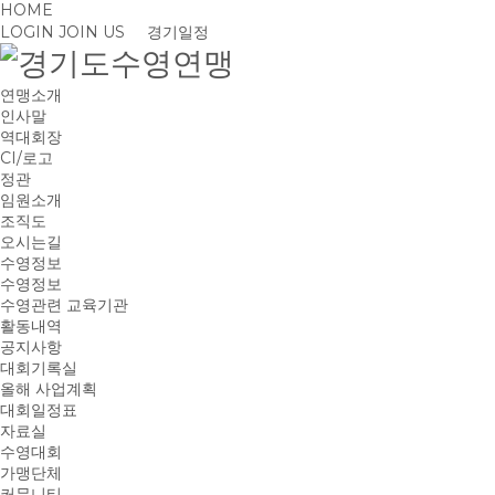
HOME
LOGIN
JOIN US
경기일정
연맹소개
인사말
역대회장
CI/로고
정관
임원소개
조직도
오시는길
수영정보
수영정보
수영관련 교육기관
활동내역
공지사항
대회기록실
올해 사업계획
대회일정표
자료실
수영대회
가맹단체
커뮤니티