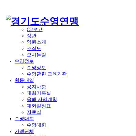
경기도수영연맹
경기도수영연맹
연맹소개
인사말
역대회장
CI/로고
정관
임원소개
조직도
오시는길
수영정보
수영정보
수영관련 교육기관
활동내역
공지사항
대회기록실
올해 사업계획
대회일정표
자료실
수영대회
수영대회
가맹단체