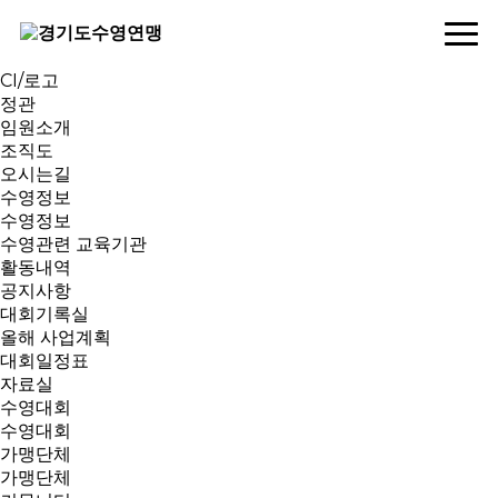
연맹소개
인사말
역대회장
CI/로고
정관
임원소개
조직도
오시는길
수영정보
수영정보
수영관련 교육기관
활동내역
공지사항
대회기록실
올해 사업계획
대회일정표
자료실
수영대회
수영대회
가맹단체
가맹단체