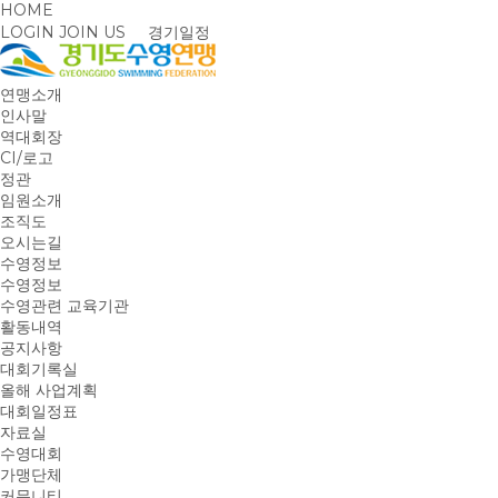
HOME
LOGIN
JOIN US
경기일정
연맹소개
인사말
역대회장
CI/로고
정관
임원소개
조직도
오시는길
수영정보
수영정보
수영관련 교육기관
활동내역
공지사항
대회기록실
올해 사업계획
대회일정표
자료실
수영대회
가맹단체
커뮤니티