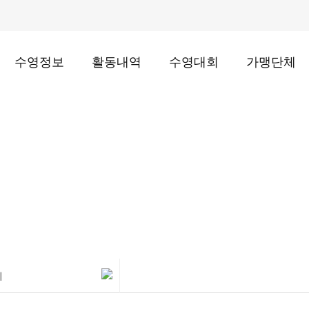
수영정보
활동내역
수영대회
가맹단체
포토갤러리
리