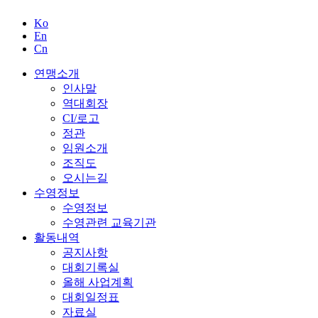
경기도수영연맹
경기도수영연맹
Ko
En
Cn
연맹소개
인사말
역대회장
CI/로고
정관
임원소개
조직도
오시는길
수영정보
수영정보
수영관련 교육기관
활동내역
공지사항
대회기록실
올해 사업계획
대회일정표
자료실