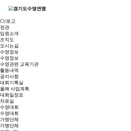
연맹소개
인사말
역대회장
CI/로고
정관
임원소개
조직도
오시는길
수영정보
수영정보
수영관련 교육기관
활동내역
공지사항
대회기록실
올해 사업계획
대회일정표
자료실
수영대회
수영대회
가맹단체
가맹단체