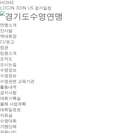
HOME
LOGIN
JOIN US
경기일정
연맹소개
인사말
역대회장
CI/로고
정관
임원소개
조직도
오시는길
수영정보
수영정보
수영관련 교육기관
활동내역
공지사항
대회기록실
올해 사업계획
대회일정표
자료실
수영대회
가맹단체
커뮤니티