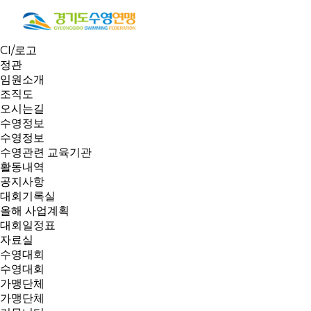
연맹소개
인사말
역대회장
CI/로고
정관
임원소개
조직도
오시는길
수영정보
수영정보
수영관련 교육기관
활동내역
공지사항
대회기록실
올해 사업계획
대회일정표
자료실
수영대회
수영대회
가맹단체
가맹단체