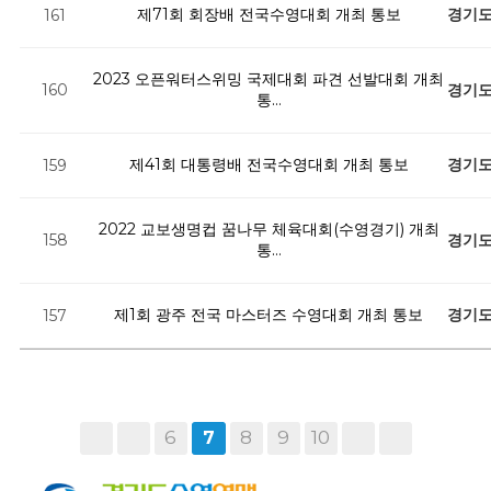
제71회 회장배 전국수영대회 개최 통보
경기
161
2023 오픈워터스위밍 국제대회 파견 선발대회 개최
경기
160
통…
제41회 대통령배 전국수영대회 개최 통보
경기
159
2022 교보생명컵 꿈나무 체육대회(수영경기) 개최
경기
158
통…
제1회 광주 전국 마스터즈 수영대회 개최 통보
경기
157
6
8
9
10
7