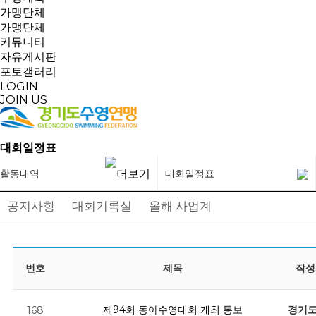
가맹단체
가맹단체
커뮤니티
자유게시판
포토갤러리
LOGIN
JOIN US
대회일정표
활동내역
대회일정표
공지사항
대회기록실
올해 사업계획
대회일정표
번호
제목
작성
제94회 동아수영대회 개최 통보
경기
168