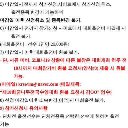
마감일시 전까지 참가신청 사이트에서 참가신청 취소
5)
,
출전종목 변경이 가능하며
마감
일 이후 신청취소 및 종목변경 불가
.
마감일시 전까지 참가신청 사이트에서 대회출전비 미결제 시
6)
출전 불가
.
대회출전비
선수
인당
원
(
:
1
20,000
)
마감일시 이후 대회출전비 환불 불가
7)
.
단
서류 미비
코로나
상황에 따른 불참은 대회개최 하루 전
-
,
,
19
시까지 대회참가비 환불 요청서
양식
제출 시 환불
18
(
#3)
가능
.
이메일
메일제목
(
)
krswim@naver.com
(
:
제
회꿈나무전국수영대회 환불 요청서 김
엄수
“
18
OO”
)
신청 마감일이후 소속변경
이적
시 대회출전 불가
8)
(
)
.
참가신청시 유의사항
9)
단체전 출전선수는 단체전종목 선택한 선수에 한하여 출전
-
가능