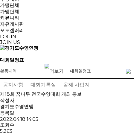
가맹단체
가맹단체
커뮤니티
자유게시판
포토갤러리
LOGIN
JOIN US
대회일정표
활동내역
대회일정표
공지사항
대회기록실
올해 사업계획
대회일정표
제18회 꿈나무 전국수영대회 개최 통보
작성자
경기도수영연맹
등록일
2022.04.18 14:05
조회수
5,263