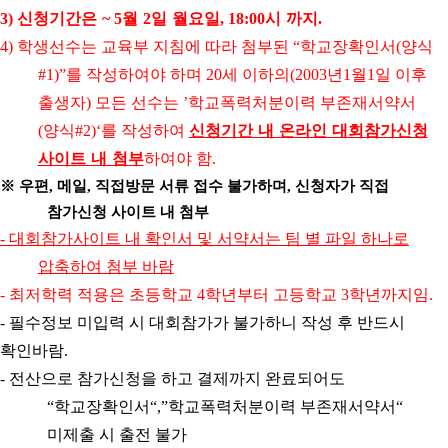
신청기간은
월
일 월요일
시 까지
3)
~ 5
2
, 18:00
.
학생선수는 교육부 지침에 따라 첨부된
학교장확인서
양식
4)
“
(
를 작성하여야 하며
세 이하의
년
월
일 이후
#1)”
20
(2003
1
1
출생자
모든 선수는
학교폭력처분이력 부존재서약서
)
’
양식
를 작성하여
신청기간 내 온라인 대회참가신청
(
#2)‘
사이트 내 첨부
하여야 함
.
※
우편
메일
직접방문 서류 접수 불가하며
신청자가 직접
,
,
,
참가신청 사이트 내 첨부
대회참가사이트 내 확인서 및 서약서는 팀 별 파일 하나로
-
압축하여 첨부 바람
최저학력 적용은 초등학교
학년부터 고등학교
학년까지임
-
4
3
.
필수정보 미입력 시 대회참가가 불가하니 작성 후 반드시
-
확인바람
.
전산으로 참가신청을 하고 결제까지 완료되어도
-
학교장확인서
학교폭력처분이력 부존재서약서
“
“,”
“
미제출 시 출전 불가