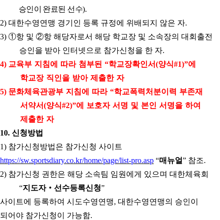
승인이 완료된 선수
).
대한수영연맹 경기인 등록 규정에 위배되지 않은 자
2)
.
①
항 및
②
항 해당자로서 해당 학교장 및 소속장의 대회출전
3)
승인을 받아 인터넷으로 참가신청을 한 자
.
교육부 지침에 따라 첨부된
학교장확인서
양식
에
4)
“
(
#1)”
학교장 직인을 받아 제출한 자
문화체육관광부 지침에 따라
학교폭력처분이력 부존재
5)
“
서약서
양식
에 보호자 서명 및 본인 서명을 하여
(
#2)”
제출한 자
신청방법
10.
참가신청방법은 참가신청 사이트
1)
매뉴얼
참조
https://sw.sportsdiary.co.kr/home/page/list-pro.asp
“
”
.
참가신청 권한은 해당 소속팀 임원에게 있으며 대한체육회
2)
지도자
‧
선수등록신청
“
”
사이트에 등록하여 시도수영연맹
연맹의 승인이
, 대한수영
되어야 참가신청이 가능함
.