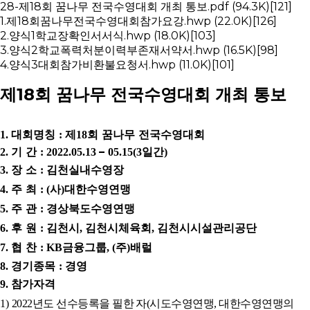
28-제18회 꿈나무 전국수영대회 개최 통보.pdf
(94.3K)
[121]
1.제18회꿈나무전국수영대회참가요강.hwp
(22.0K)
[126]
2.양식1학교장확인서서식.hwp
(18.0K)
[103]
3.양식2학교폭력처분이력부존재서약서.hwp
(16.5K)
[98]
4.양식3대회참가비환불요청서.hwp
(11.0K)
[101]
제18회 꿈나무 전국수영대회 개최 통보
대회명칭
제
회 꿈나무 전국수영대회
1.
:
18
기 간
–
일간
2.
: 2022.05.13
05.15(3
)
장 소
김천실내수영장
3.
:
주 최
사
대한수영연맹
4.
: (
)
주 관
경상북도수영연맹
5.
:
후 원
김천시
김천시체육회
김천시시설관리공단
6.
:
,
,
협 찬
금융그룹
주
배럴
7.
: KB
, (
)
경기종목
경영
8.
:
참가자격
9.
년도 선수등록을 필한 자
시도수영연맹
연맹의
1)
2022
(
, 대한수영