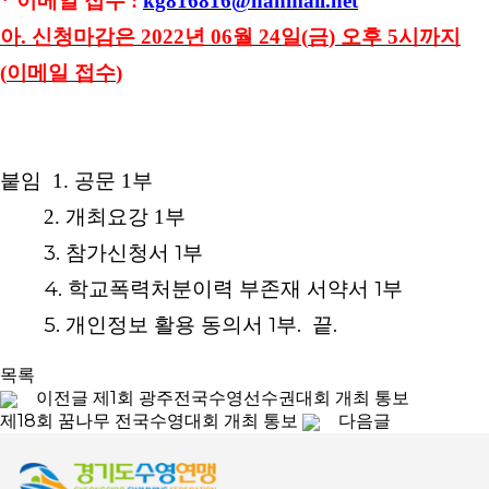
*
이메일 접수
:
kg816816@hanmail.net
아
.
신청마감은
2022
년
06
월
24
일
(
금
)
오후
5
시까지
(
이메일 접수
)
붙임 1. 공문 1부
2. 개최요강 1부
3. 참가신청서 1부
4. 학교폭력처분이력 부존재 서약서 1부
5. 개인정보 활용 동의서 1부. 끝.
목록
이전글
제1회 광주전국수영선수권대회 개최 통보
제18회 꿈나무 전국수영대회 개최 통보
다음글