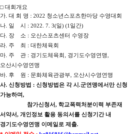
□
대회개요
가
.
대 회 명
: 2022
청소년스포츠한마당 수영대회
나
.
일 시
: 2022. 7. 3(
일
) (1
일간
)
다
.
장 소
:
오산스포츠센터 수영장
라
.
주 최
:
대한체육회
마
.
주 관
:
경기도체육회
,
경기도수영연맹
,
오산시수영연맹
바
. 후
원
:
문화체육관광부
,
오산시수영연맹
사. 신청방법 :
신청방법은 각 시
.
군연맹에서만 신청
가능하며
,
​
참가신청서
,
학교폭력처분이력
부존재
서약서
,
개인정보 활용 동의서를
신청기간 내
경기도수영연맹 이메일로
제출
.