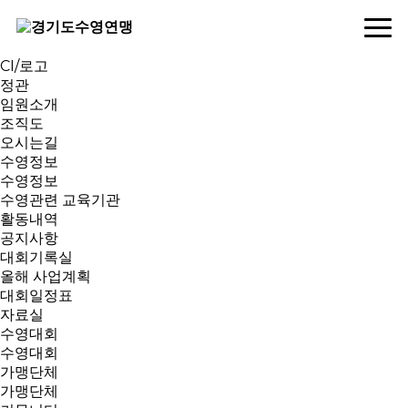
연맹소개
인사말
역대회장
CI/로고
정관
임원소개
조직도
오시는길
수영정보
수영정보
수영관련 교육기관
활동내역
공지사항
대회기록실
올해 사업계획
대회일정표
자료실
수영대회
수영대회
가맹단체
가맹단체