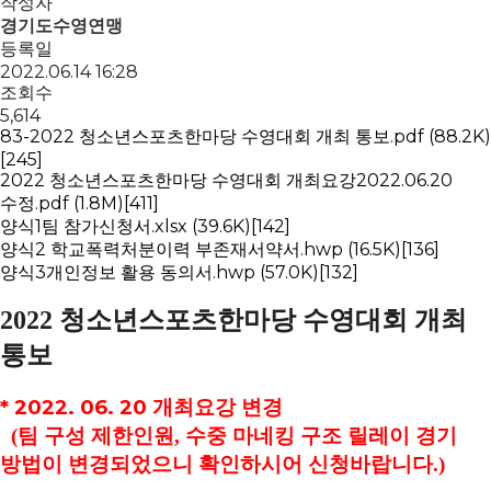
작성자
경기도수영연맹
등록일
2022.06.14 16:28
조회수
5,614
83-2022 청소년스포츠한마당 수영대회 개최 통보.pdf
(88.2K)
[245]
2022 청소년스포츠한마당 수영대회 개최요강2022.06.20
수정.pdf
(1.8M)
[411]
양식1팀 참가신청서.xlsx
(39.6K)
[142]
양식2 학교폭력처분이력 부존재서약서.hwp
(16.5K)
[136]
양식3개인정보 활용 동의서.hwp
(57.0K)
[132]
2022
청소년스포츠한마당 수영대회 개최
통보
*
​2022. 06. 20 개최요강 변경
(팀 구성 제한인원, 수중 마네킹 구조 릴레이 경기
방법이 변경되었으니 확인하시어 신청바랍니다.)