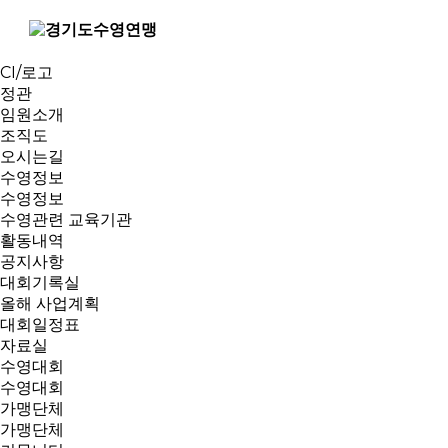
연맹소개
인사말
역대회장
CI/로고
정관
임원소개
조직도
오시는길
수영정보
수영정보
수영관련 교육기관
활동내역
공지사항
대회기록실
올해 사업계획
대회일정표
자료실
수영대회
수영대회
가맹단체
가맹단체