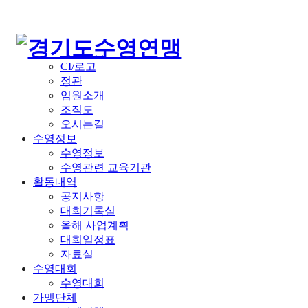
경기도수영연맹
경기도수영연맹
연맹소개
인사말
역대회장
CI/로고
정관
임원소개
조직도
오시는길
수영정보
수영정보
수영관련 교육기관
활동내역
공지사항
대회기록실
올해 사업계획
대회일정표
자료실
수영대회
수영대회
가맹단체